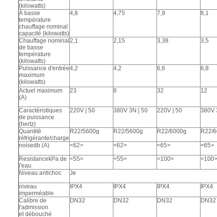
(kilowatts)
À basse
4,8
4,75
7,9
8,1
température
chauffage nominal
capacité (kilowatts)
Chauffage nominal
2,1
2,15
3,38
3,5
de basse
température
(kilowatts)
Puissance d'entrée
4,2
4,2
6,6
6,8
maximum
(kilowatts)
Actuel maximum
23
8
32
12
(A)
Caractéristiques
220V | 50
380V 3N | 50
220V | 50
380V 
de puissance
(hertz)
Quantité
R22/5600g
R22/5600g
R22/6000g
R22/6
réfrigérante/charge
noisedb (A)
<62>
<62>
<65>
<65>
ResistancekPa de
<55>
<55>
<100>
<100
l'eau
Niveau antichoc
Je
niveau
IPX4
IPX4
IPX4
IPX4
imperméable
Calibre de
DN32
DN32
DN32
DN32
l'admission
et débouché