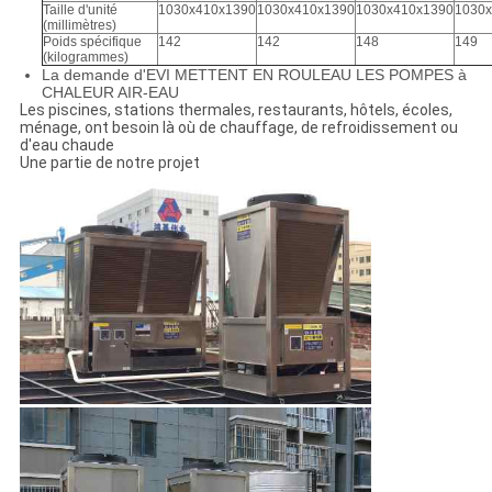
Taille d'unité
1030x410x1390
1030x410x1390
1030x410x1390
1030
(millimètres)
Poids spécifique
142
142
148
149
(kilogrammes)
La demande d'EVI METTENT EN ROULEAU LES POMPES à
CHALEUR AIR-EAU
Les piscines, stations thermales, restaurants, hôtels, écoles,
ménage, ont besoin là où de chauffage, de refroidissement ou
d'eau chaude
Une partie de notre projet