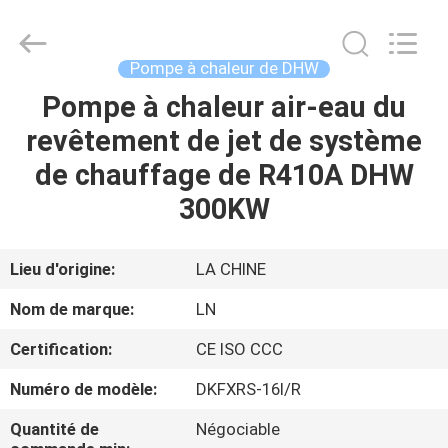
Energy
Saving
Technology
Co.,
Ltd..
Pompe à chaleur de DHW
All
Rights
Pompe à chaleur air-eau du
À
Reserved.
Developed
by
revêtement de jet de système
LA
ECER
de chauffage de R410A DHW
MAISON
300KW
PRODUITS
Lieu d'origine:
LA CHINE
VIDÉOS
Nom de marque:
LN
Certification:
CE ISO CCC
À
Numéro de modèle:
DKFXRS-16I/R
PROPOS
DE
Quantité de
Négociable