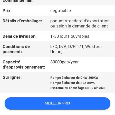
commande min:
NOUS
Prix:
negotiable
VISITE
Détails d'emballage:
paquet standard d'exportation,
ou selon la demande de client
DE
Délai de livraison:
1-30 jours ouvrables
L'USINE
Conditions de
L/C, D/A, D/P, T/T, Western
paiement:
Union,
CONTRÔLE
Capacité
80000pcs/year
DE
d'approvisionnement:
LA
Surligner:
,
Pompe à chaleur de DHW 300KW
QUALITÉ
,
Pompe à chaleur de R22 DHW
Système du chauffage DN32 air-eau
NOUS
MEILLEUR PRIX
CONTACTER