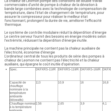
La chaleur de Leomon pompe des conditions de double travail
commerciales d'unité de pompe à chaleur de la déviation à
bande large combinées avec la technologie de compensation de
température, dans l'état de changement de température, pour
assurer le compresseur pour réaliser le meilleur état
fonctionnant, prolongent la durée de vie, améliorer l'efficacité
thermique.
Le système de contrôle modulaire réduit la déperdition d'énergie
Le centre serveur fournit des besoins en énergie modérés selon
l'extrémité, réduisant la déperdition d'énergie inutile.
La machine principale ne contient pas la chaleur auxiliaire de
l'électricité, économie d'énergie
L'ordinateur central de tous les produits de série des pompes à
chaleur de Leomon ne contient pas l'électricité et la chaleur
auxiliaire, qui épargne le coût inutile d'opération.
Spec.
DKFXRS-11I/R
DKFXRS-11II/R
DKFXRS-16I/R
DKFXR
Capacité de
113
10,9
16
16,8
chauffage
nominale à la
température
ambiante
(kilowatts)
Chauffage nominal
2,56
2,65
3,9
4,1
à la température
ambiante