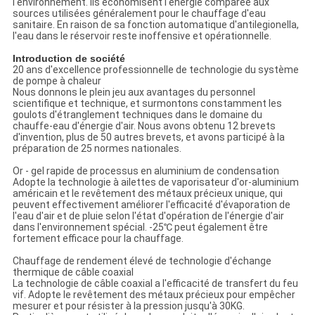
POLITIQUE
l'environnement. Ils économisent l'énergie comparée aux
sources utilisées généralement pour le chauffage d'eau
DE
sanitaire. En raison de sa fonction automatique d'antilegionella,
l'eau dans le réservoir reste inoffensive et opérationnelle.
CONFIDENTIALITÉ
Introduction de société
20 ans d'excellence professionnelle de technologie du système
de pompe à chaleur
Nous donnons le plein jeu aux avantages du personnel
scientifique et technique, et surmontons constamment les
goulots d'étranglement techniques dans le domaine du
chauffe-eau d'énergie d'air. Nous avons obtenu 12 brevets
d'invention, plus de 50 autres brevets, et avons participé à la
préparation de 25 normes nationales.
Or - gel rapide de processus en aluminium de condensation
Adopte la technologie à ailettes de vaporisateur d'or-aluminium
américain et le revêtement des métaux précieux unique, qui
peuvent effectivement améliorer l'efficacité d'évaporation de
l'eau d'air et de pluie selon l'état d'opération de l'énergie d'air
dans l'environnement spécial. -25℃ peut également être
fortement efficace pour la chauffage.
Chauffage de rendement élevé de technologie d'échange
thermique de câble coaxial
La technologie de câble coaxial a l'efficacité de transfert du feu
vif. Adopte le revêtement des métaux précieux pour empêcher
mesurer et pour résister à la pression jusqu'à 30KG.