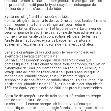
Particulièrement utilisé dans des produits d'énergie d'air, c'est
un produit alternatif pour le type inoxydable échangeur de
chaleur de plaque d'acier et de tube.
Système réfrigérant fermé, sûr et stable
Points réfrigérants de fuite de système de fluor, faciles à mener
pour fréquenter la fuite du réfrigérant, pour réduire
l'interprétation d'équipement et la durée de vie. La chaleur de
Leomon pompe le système de machine de l'eau adhèrent à la
norme internationale de la conception réfrigérante fermée,
l'unité dans haut ou les états de basse température a
également l'excellente efficacité de transfert de chaleur.
L'énergie cinétique de la subdivision, le réservoir d'eau est
exempte de lavage pendant la vie
La chaleur de Leomon pompe l'air le réservoir d'eau que
domestique peut être chauffé dans trois chambres, circulation
dynamique de l'eau, pour empêcher l'eau boueuse, échelle, le
lavage libre de la vie de réservoir d'eau, pour s'assurer que le
ménage eau chaude propre, sain ; En même temps, la
technologie de chauffage de subdivision peut s'assurer que la
sortie d'eau chaude atteint 100%, et la sortie d'eau chaude de
150L est équivalente à celle de 200L des produits semblables.
Contrôle de température de trois points, détection en temps
réel de température de l'eau
La chaleur de Leomon pompe l'air le réservoir d'eau que
domestique adopte la technologie à trois points de contrôle de