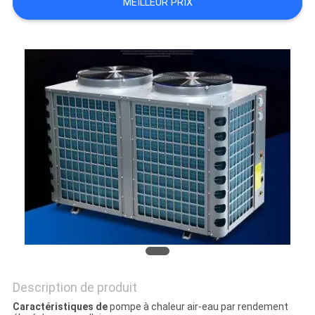
MEILLEUR PRIX
NOUVELLES
LES
AFFAIRES
DEMANDEZ
UN
DEVIS
PLAN
DU
SITE
Description de produit
Caractéristiques de
pompe à chaleur air-eau par rendement