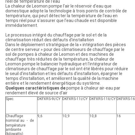
réel de température de l'eau
La chaleur de Leomon pompe l'air le réservoir d'eau que
domestique adopte la technologie à trois points de contrôle de
température, qui peut détecter la température de l'eau en
temps réel pour s'assurer que l'eau chaude est disponible
immédiatement.
Le processus intégré du chauffage par le sol et de la
climatisation réduit des défauts d'installation
Dans le déploiement stratégique de la « intégration des pièces
de centre serveur » pour des climatiseurs de chauffage par le
sol de pompes à chaleur de Leomon et des machines de
chauffage très réduites de la température, la chaleur de
Leomon pompe le balancier hydraulique et l'intégrateur de
climatiseurs de chauffage par le sol ont été libérés pour réduire
le seuil d'installation et les défauts d'installation, épargner le
temps d'installation, et améliorent la qualité de la machine
entière et le rendement énergétique du système.
Quelques caractéristiques de
pompe à chaleur air-eau par
rendement élevé de source d'air
Spec.
DKFXRS-9I/CY
DKFXRS-11I/CY
DKFXRS-11II/CY
DKFXRS-16
Chauffage
9,6
10,9
10,8
16
nominal au
・ de
température
ambiante
(kilowatts)