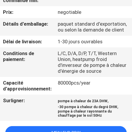
commande min:
NOUS
Prix:
negotiable
VISITE
Détails d'emballage:
paquet standard d'exportation,
ou selon la demande de client
DE
Délai de livraison:
1-30 jours ouvrables
L'USINE
Conditions de
L/C, D/A, D/P, T/T, Western
paiement:
Union, heatpump froid
CONTRÔLE
d'inverseur de pompe à chaleur
d'énergie de source
DE
LA
Capacité
80000pcs/year
d'approvisionnement:
QUALITÉ
Surligner:
,
pompe à chaleur de 23A DHW
,
-30 pompe à chaleur du degré DHW
NOUS
pompe à chaleur rayonnante du
chauffage par le sol 50Hz
CONTACTER