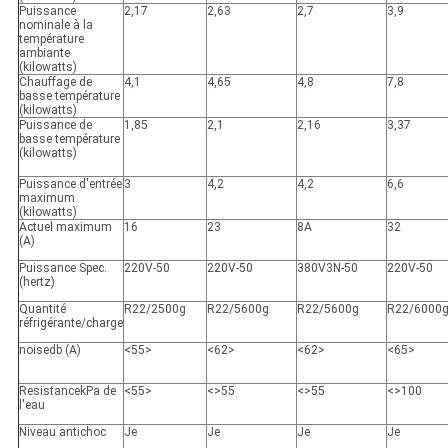
Puissance
2,17
2,63
2,7
3,9
nominale à
la
température
ambiante
(kilowatts
)
Chauffage de
4,1
4,65
4,8
7,8
basse température
(kilowatts)
Puissance de
1,85
2,1
2,16
3,37
basse température
(kilowatts)
Puissance d'entrée
3
4,2
4,2
6,6
maximum
(kilowatts)
Actuel maximum
16
23
8A
32
(A)
Puissance Spec.
220V-50
220V-50
380V3N-50
220V-50
(hertz)
Quantité
R22/2500g
R22/5600g
R22/5600g
R22/6000
réfrigérante/charge
noisedb (A)
<55>
<62>
<62>
<65>
ResistancekPa de
<55>
<>
55
<>
55
<>
100
l'eau
Niveau antichoc
Je
Je
Je
Je