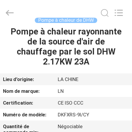
Energy
Saving
Technology
Co.,
Ltd..
Pompe à chaleur de DHW
All
Rights
Pompe à chaleur rayonnante
À
Reserved.
Developed
by
de la source d'air de
LA
ECER
chauffage par le sol DHW
MAISON
2.17KW 23A
PRODUITS
Lieu d'origine:
LA CHINE
VIDÉOS
Nom de marque:
LN
Certification:
CE ISO CCC
À
Numéro de modèle:
DKFXRS-9I/CY
PROPOS
DE
Quantité de
Négociable