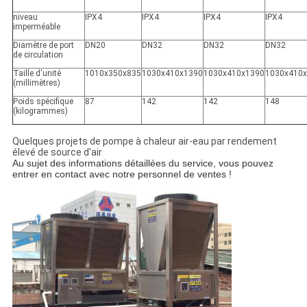
niveau
IPX4
IPX4
IPX4
IPX4
imperméable
Diamètre de port
DN20
DN32
DN32
DN32
de circulation
Taille d'unité
1010x350x835
1030x410x1390
1030x410x1390
1030x410
(millimètres)
Poids spécifique
87
142
142
148
(kilogrammes)
Quelques projets de pompe à chaleur air-eau par rendement
élevé de source d'air
Au sujet des informations détaillées du service, vous pouvez
entrer en contact avec notre personnel de ventes !