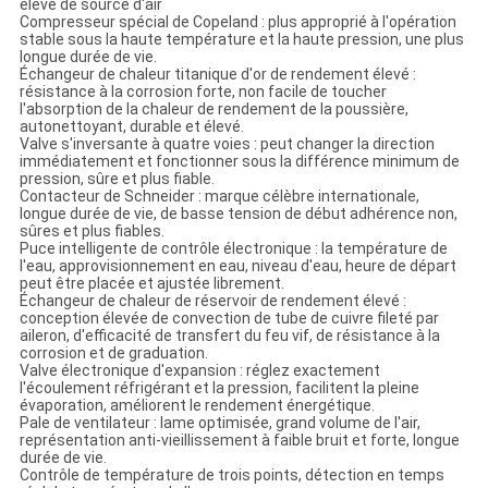
POLITIQUE
élevé de source d'air
Compresseur spécial de Copeland : plus approprié à l'opération
DE
stable sous la haute température et la haute pression, une plus
longue durée de vie.
CONFIDENTIALITÉ
Échangeur de chaleur titanique d'or de rendement élevé :
résistance à la corrosion forte, non facile de toucher
l'absorption de la chaleur de rendement de la poussière,
autonettoyant, durable et élevé.
Valve s'inversante à quatre voies : peut changer la direction
immédiatement et fonctionner sous la différence minimum de
pression, sûre et plus fiable.
Contacteur de Schneider : marque célèbre internationale,
longue durée de vie, de basse tension de début adhérence non,
sûres et plus fiables.
Puce intelligente de contrôle électronique : la température de
l'eau, approvisionnement en eau, niveau d'eau, heure de départ
peut être placée et ajustée librement.
Échangeur de chaleur de réservoir de rendement élevé :
conception élevée de convection de tube de cuivre fileté par
aileron, d'efficacité de transfert du feu vif, de résistance à la
corrosion et de graduation.
Valve électronique d'expansion : réglez exactement
l'écoulement réfrigérant et la pression, facilitent la pleine
évaporation, améliorent le rendement énergétique.
Pale de ventilateur : lame optimisée, grand volume de l'air,
représentation anti-vieillissement à faible bruit et forte, longue
durée de vie.
Contrôle de température de trois points, détection en temps