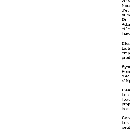
20 a
Nous
d'ét
autr
Or 
Adop
effe
l'en
Cha
La t
empê
prod
Syst
Poin
d'éq
réfr
L'én
Les 
l'ea
prop
la s
Cont
Les 
peut