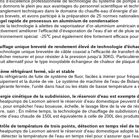
ns d'excellence professionnelle de technologie du système de pompe 
 donnons le plein jeu aux avantages du personnel scientifique et tec
ranglement techniques dans le domaine du chauffe-eau d'énergie d'air.
es brevets, et avons participé à la préparation de 25 normes nationales
- gel rapide de processus en aluminium de condensation
te la technologie à ailettes de vaporisateur d'or-aluminium américain
ctivement améliorer l'efficacité d'évaporation de l'eau d'air et de pluie s
vironnement spécial. -25℃ peut également être fortement efficace pour
uffage unique breveté de rendement élevé de technologie d'écha
echnologie unique brevetée de câble coaxial a l'efficacité de transfert
cher mesurer et pour résister à la pression jusqu'à 30KG. Particulièreme
uit alternatif pour le type inoxydable échangeur de chaleur de plaque d'
ème réfrigérant fermé, sûr et stable
ts réfrigérants de fuite de système de fluor, faciles à mener pour fréquent
uipement et la durée de vie. Le système de machine de l'eau de Bolang
igérante fermée, l'unité dans haut ou les états de basse température a é
ergie cinétique de la subdivision, le réservoir d'eau est exempte 
heatpumps de Leomon aèrent le réservoir d'eau domestique peuvent êt
u, pour empêcher l'eau boueuse, échelle, le lavage libre de la vie de 
re, sain ; En même temps, la technologie de chauffage de subdivision p
ortie d'eau chaude de 150L est équivalente à celle de 200L des produit
rôle de température de trois points, détection en temps réel de t
heatpumps de Leomon aèrent le réservoir d'eau domestique adopte la te
 détecter la température de l'eau en temps réel pour s'assurer que l'