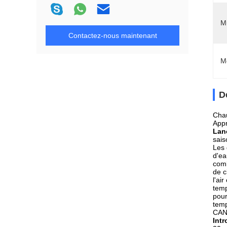
Mu
Contactez-nous maintenant
M
D
Chau
Appr
Lan
sais
Les 
d'ea
comb
de c
l'ai
temp
pour
temp
CANN
Int