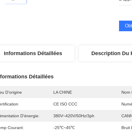
Obt
Informations Détaillées
Description Du 
nformations Détaillées
eu D'origine
LA CHINE
Nom 
rtification
CE ISO CCC
Numé
imentation D'énergie:
380V~420V/50Hz/3ph
CANN
emp Courant:
-25℃~45℃
Bruit