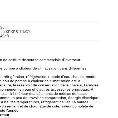
 3ph
, 
r de KFXRS-11I/CY
, 
r 49dB
n de coiffure de source commerciale d'inverseur
e pompe à chaleur de climatisation dans différentes
e réfrigération, réfrigération + mode d'eau chaude, mode
-eau de pompe à chaleur de climatisation est la
érieure, le réservoir de conservation de la chaleur, l'armoire
isionnement en eau et d'autres accessoires principaux. À
ur d'air à l'intérieur des bâtiments de médias de basse
omme un peu de travail de compression, énergie électrique
 à hautes températures, réfrigérant de l'eau à hautes
roidissement et de chauffage de côté, valeur complète de
ute l'année.
eomon