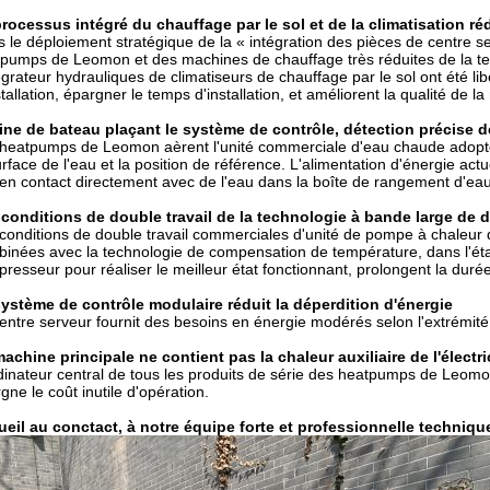
rocessus intégré du chauffage par le sol et de la climatisation réd
 le déploiement stratégique de la « intégration des pièces de centre se
pumps de Leomon et des machines de chauffage très réduites de la t
tégrateur hydrauliques de climatiseurs de chauffage par le sol ont été libé
stallation, épargner le temps d'installation, et améliorent la qualité d
ne de bateau plaçant le système de contrôle, détection précise d
heatpumps de Leomon aèrent l'unité commerciale d'eau chaude adopte 
urface de l'eau et la position de référence. L'alimentation d'énergie act
en contact directement avec de l'eau dans la boîte de rangement d'eau
conditions de double travail de la technologie à bande large de dé
conditions de double travail commerciales d'unité de pompe à chaleu
inées avec la technologie de compensation de température, dans l'ét
resseur pour réaliser le meilleur état fonctionnant, prolongent la durée 
ystème de contrôle modulaire réduit la déperdition d'énergie
entre serveur fournit des besoins en énergie modérés selon l'extrémité, 
achine principale ne contient pas la chaleur auxiliaire de l'électr
dinateur central de tous les produits de série des heatpumps de Leomon ne
gne le coût inutile d'opération.
eil au conctact, à notre équipe forte et professionnelle technique 