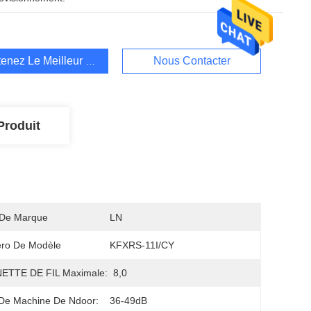
enez Le Meilleur Prix
Nous Contacter
Produit
De Marque
LN
ro De Modèle
KFXRS-11I/CY
ETTE DE FIL Maximale:
8,0
 De Machine De Ndoor:
36-49dB