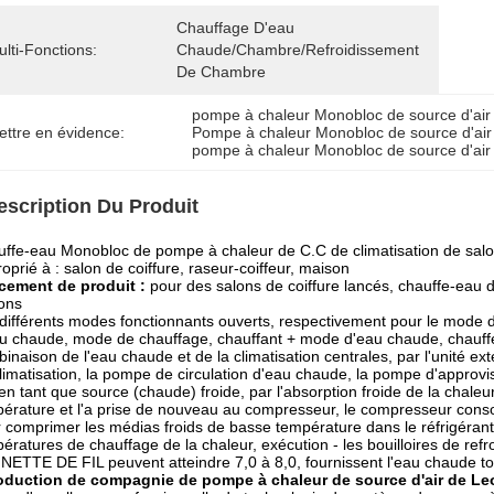
Chauffage D'eau 
lti-Fonctions:
Chaude/Chambre/refroidissement 
De Chambre
pompe à chaleur Monobloc de source d'air
ettre en évidence:
Pompe à chaleur Monobloc de source d'ai
pompe à chaleur Monobloc de source d'ai
escription Du Produit
ffe-eau Monobloc de pompe à chaleur de C.C de climatisation de salo
oprié à : salon de coiffure, raseur-coiffeur, maison
cement de produit :
pour des salons de coiffure lancés, chauffe-eau d
ons
différents modes fonctionnants ouverts, respectivement pour le mode d
u chaude, mode de chauffage, chauffant + mode d'eau chaude, chauffe
inaison de l'eau chaude et de la climatisation centrales, par l'unité ext
limatisation, la pompe de circulation d'eau chaude, la pompe d'approv
r en tant que source (chaude) froide, par l'absorption froide de la chale
érature et l'a prise de nouveau au compresseur, le compresseur cons
 comprimer les médias froids de basse température dans le réfrigérant
ératures de chauffage de la chaleur, exécution - les bouilloires de ref
ETTE DE FIL peuvent atteindre 7,0 à 8,0, fournissent l'eau chaude to
roduction de compagnie de pompe à chaleur de source d'air de L