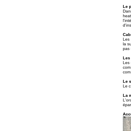
Le p
Dans
heat
l'in
d'in
Cabi
Les 
la s
pas 
Les 
Les 
comb
comp
Le s
Le c
La m
L'or
épar
Accu