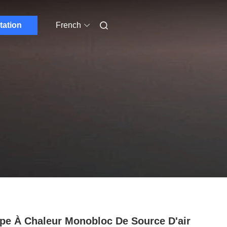
tation
French
e À Chaleur Monobloc De Source D'air