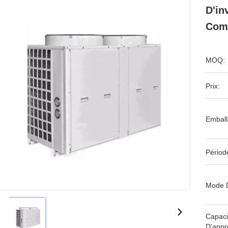
D'in
Com
MOQ:
Prix:
Emball
Périod
Mode 
Capaci
D'appr