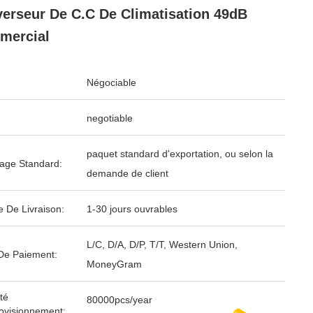
verseur De C.C De Climatisation 49dB
mercial
Négociable
negotiable
paquet standard d'exportation, ou selon la
age Standard:
demande de client
e De Livraison:
1-30 jours ouvrables
L/C, D/A, D/P, T/T, Western Union,
De Paiement:
MoneyGram
té
80000pcs/year
ovisionnement: