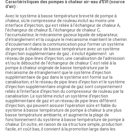
POLITIQUE
Caractéristiques des pompes à chaleur air-eau d'EVI (source
d'air) :
DE
Avec le système à basse température breveté de pompe à
CONFIDENTIALITÉ
chaleur, où le compresseur de rouleau inclut au moins une
interface d'injection, qui est reliée à l'échangeur de chaleur A,
l'échangeur de chaleur B, l'échangeur de chaleur C,
l'accumulateur, le mécanisme gazeux liquide de séparateur,
d'étranglement et la coupure le mécanisme maintient le chemin
d'écoulement dans la communication pour former un système
de pompe à chaleur de basse température avec un système
d'injection supplémentaire de gaz ; il inclut également : un
réseau de pipe-lines d'injection, une canalisation de l'admission
et/ou le débouché de l'échangeur de chaleur C est relié à la
pompe à chaleur originale de basse température par le
mécanisme de étranglement que le système d'injection
supplémentaire de gaz dans le système est formé sur la
canalisation, et le réseau de pipe-lines d'injection et le système
d'injection supplémentaire original de gaz sont conjointement
reliés à l'interface d'injection du compresseur de rouleau par la
canalisation. Le système inclut un système d'injection
supplémentaire de gaz et un réseau de pipe-lines différent
d'injection, qui peuvent assurer l'opération sûre et fiable du
système à basse température de pompe à chaleur à une plus
basse température ambiante, et augmente la plage de
fonctionnement du système à basse température de pompe à
chaleur. En outre, en raison de sa structure simple, production
facile, et coût bas, il convient à la promotion large dans les