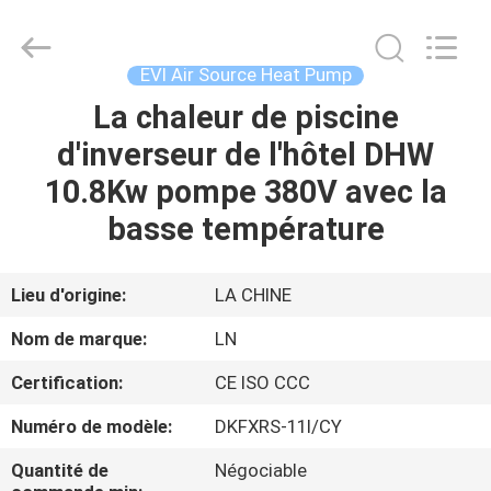
Maanshan
Leonon
Energy
Saving
Technology
EVI Air Source Heat Pump
Co.,
Ltd..
All
La chaleur de piscine
À
Rights
Reserved.
d'inverseur de l'hôtel DHW
LA
Developed
by
ECER
10.8Kw pompe 380V avec la
MAISON
basse température
PRODUITS
Lieu d'origine:
LA CHINE
VIDÉOS
Nom de marque:
LN
Certification:
CE ISO CCC
À
Numéro de modèle:
DKFXRS-11I/CY
PROPOS
DE
Quantité de
Négociable