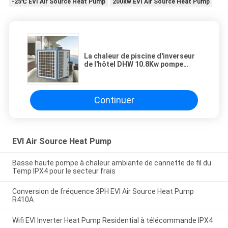
-25℃ EVI Air Source Heat Pump
200kw EVI Air Source Heat Pump
La chaleur de piscine d'inverseur
de l'hôtel DHW 10.8Kw pompe
380V avec la basse température
Continuer
EVI Air Source Heat Pump
Basse haute pompe à chaleur ambiante de cannette de fil du
Temp IPX4 pour le secteur frais
Conversion de fréquence 3PH EVI Air Source Heat Pump
R410A
Wifi EVI Inverter Heat Pump Residential à télécommande IPX4