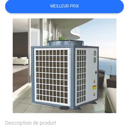
MEILLEUR PRIX
NOUVELLES
LES
AFFAIRES
DEMANDEZ
UN
DEVIS
PLAN
DU
SITE
Description de produit