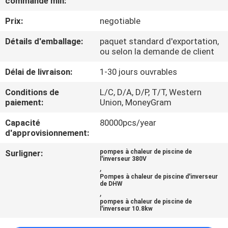
commande min:
NOUS
Prix:
negotiable
VISITE
Détails d'emballage:
paquet standard d'exportation,
ou selon la demande de client
DE
Délai de livraison:
1-30 jours ouvrables
L'USINE
Conditions de
L/C, D/A, D/P, T/T, Western
paiement:
Union, MoneyGram
CONTRÔLE
Capacité
80000pcs/year
DE
d'approvisionnement:
LA
Surligner:
pompes à chaleur de piscine de
QUALITÉ
l'inverseur 380V
,
Pompes à chaleur de piscine d'inverseur
de DHW
NOUS
,
pompes à chaleur de piscine de
CONTACTER
l'inverseur 10.8kw