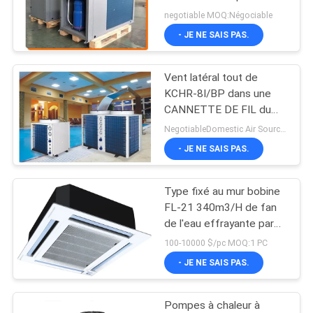
Split Air 36.7KW
negotiable MOQ:Négociable
NOUVELLES
- JE NE SAIS PAS.
8
LES
pompe à chaleur de
Vent latéral tout de
AFFAIRES
KCHR-8I/BP dans une
station thermale
CANNETTE DE FIL du
chauffe-eau de pompe à
DEMANDEZ
NegotiableDomestic Air Source Heat Pump All In One Heat Cooling And Hot Water9DHW) With Enamel Water Tank MOQ:Négociable
chaleur 3,88
- JE NE SAIS PAS.
UN
DEVIS
Type fixé au mur bobine
25
FL-21 340m3/H de fan
Pompe à chaleur de
PLAN
de l'eau effrayante par
climatiseur central
100-10000 $/pc MOQ:1 PC
DU
DHW
- JE NE SAIS PAS.
SITE
Pompes à chaleur à