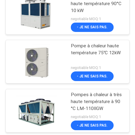
POLITIQUE
haute température 90°C
10 kW
DE
26
negotiable MOQ:1
CONFIDENTIALITÉ
EVI Air Source Heat
- JE NE SAIS PAS.
Pump
Pompe à chaleur haute
température 75℃ 12kW
negotiable MOQ:1
- JE NE SAIS PAS.
19
Pompe à chaleur
Pompes à chaleur à très
haute température à 90
d'inverseur de C.C
°C LM-110IIGW
negotiable MOQ:1
- JE NE SAIS PAS.