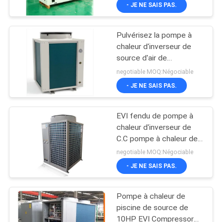
piscine
- JE NE SAIS PAS.
NOUS
Pulvérisez la pompe à
VISITE
7
chaleur d'inverseur de
DE
source d'air de
Pompe à chaleur de
revêtement pour la
L'USINE
negotiable MOQ:Négociable
source d'air
piscine 300KW
- JE NE SAIS PAS.
CONTRÔLE
EVI fendu de pompe à
DE
chaleur d'inverseur de
LA
C.C pompe à chaleur de
28
source d'air de 3 phases
negotiable MOQ:Négociable
QUALITÉ
220V
pompe à chaleur de
- JE NE SAIS PAS.
NOUS
source d'air de
Pompe à chaleur de
CONTACTER
piscine
piscine de source de
10HP EVI Compressor