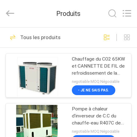
Energy
Saving
Technology
Produits
Co.,
Ltd..
All
Rights
À
Reserved.
9
Developed
Tous les produits
by
LA
pompe à chaleur à
ECER
MAISON
hautes
Chauffage du CO2 65KW
et CANNETTE DE FIL de
températures
PRODUITS
refroidissement de la
pompe à chaleur de CO2
negotiable MOQ:Négociable
de la pompe à chaleur
VIDÉOS
- JE NE SAIS PAS.
380V 4,7
35
Pompe à chaleur de
Pompe à chaleur
À
d'inverseur de C.C du
PROPOS
CO2
chauffe-eau R407C de
pompe à chaleur de
DE
negotiable MOQ:Négociable