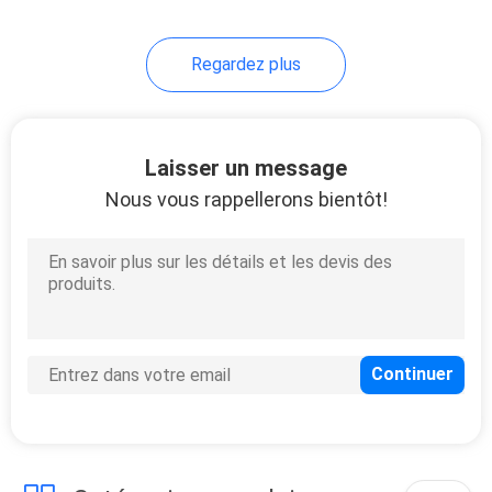
13
Regardez plus
Chauffage et pompe
à chaleur de
refroidissement
Laisser un message
Nous vous rappellerons bientôt!
11
Haute pompe à
chaleur de
CANNETTE DE FIL